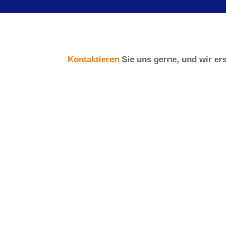
Kontaktieren
Sie uns gerne, und wir er
Mietzeitraum
*
Anzahl der Monate wird automati
Baustromgeräte
Anschlusschrank
Anschlusschrank 80A /100A mit