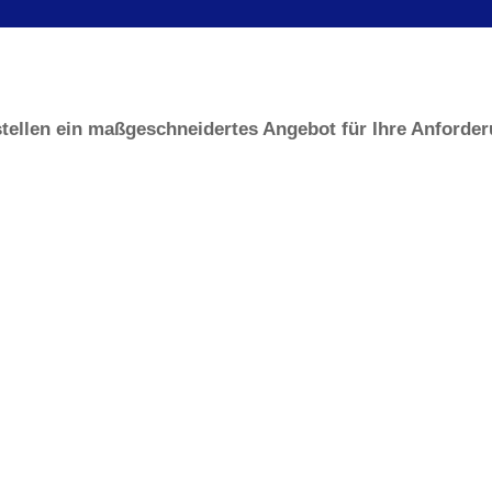
stellen ein maßgeschneidertes Angebot für Ihre Anforde
Summe
Name
sch ermittelt
Bauger
 Zuleitung bis 10m