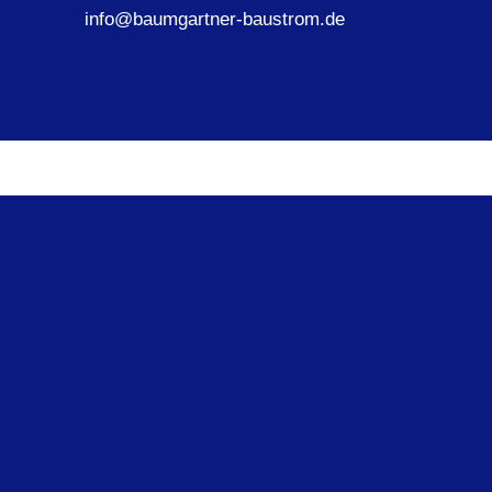
info@baumgartner-baustrom.de
IHR VERLÄSSLICHER PARTNER
Das macht uns besonders
Rund-um-Service:
Von der Planung über die Umsetzung bis zur
Wartung – bei uns erhalten Sie alles aus